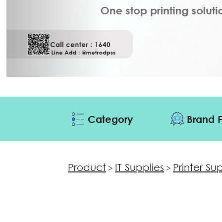
Category
Brand F
Product
IT Supplies
Printer Su
>
>