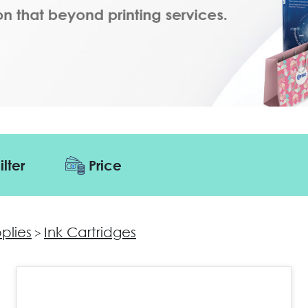
ilter
Price
pplies
Ink Cartridges
>