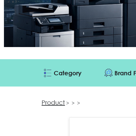
Category
Brand F
Product
>
>
>