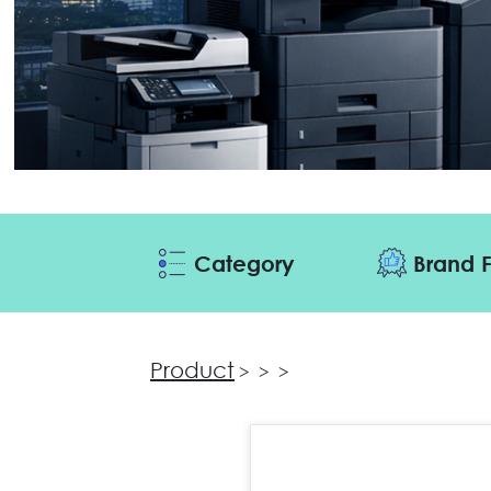
Category
Brand F
Product
>
>
>