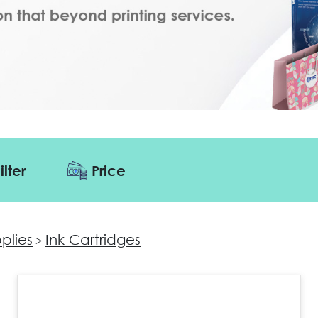
ilter
Price
pplies
Ink Cartridges
>