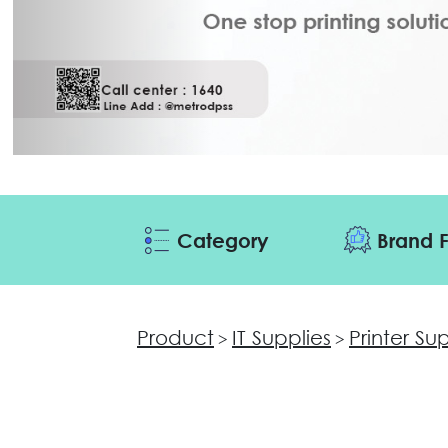
Category
Brand F
Product
IT Supplies
Printer Su
>
>