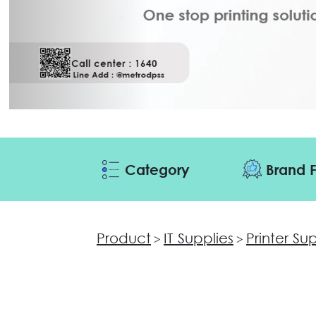
Category
Brand F
Product
IT Supplies
Printer Su
>
>