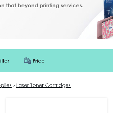
ilter
Price
pplies
Laser Toner Cartridges
>