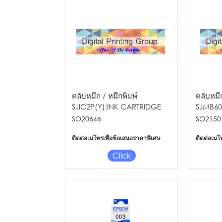
ตลับหมึก / หมึกพิมพ์
ตลับหมึก
SJIC2P(Y):INK CARTRIDGE
SJMB60
FOR TM-C7510G
MAINT
SO20646
SO2150
COLOR
ติดต่อเมโทรเพื่อข้อเสนอราคาพิเศษ
ติดต่อเมโ
C6500/
Click