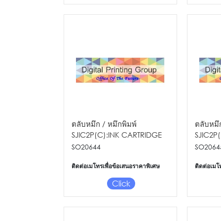
ตลับหมึก / หมึกพิมพ์
ตลับหมึก
SJIC2P(C):INK CARTRIDGE
SJIC2P
FOR TM-C7510G
FOR T
SO20644
SO2064
ติดต่อเมโทรเพื่อข้อเสนอราคาพิเศษ
ติดต่อเมโ
Click