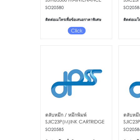
BOX FOR TM C3 500
FOR TM
SO20580
SO2058
ติดต่อเมโทรเพื่อข้อเสนอราคาพิเศษ
ติดต่อเมโ
Click
ตลับหมึก / หมึกพิมพ์
ตลับหมึก
SJIC23P(M)INK CARTRIDGE
SJIC23
FOR TM C3510
FOR TM
SO20585
SO2058