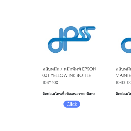
ตลับหมึก / หมึกพิมพ์ EPSON
ตลับหมึ
001 YELLOW INK BOTTLE
MAINT
L4150/L4160/ L6170/L6190 -
L6160/
T03Y400
T04D10
70
ติดต่อเมโทรเพื่อข้อเสนอราคาพิเศษ
ติดต่อเมโ
Click