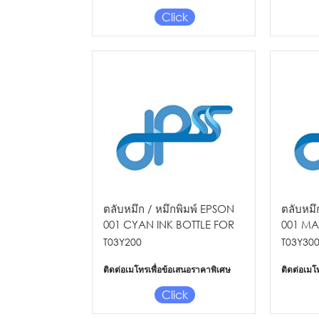
Click
ตลับหมึก / หมึกพิมพ์ EPSON
ตลับหมึ
001 CYAN INK BOTTLE FOR
001 MA
L4150/L416 0/L6160/6190
L4150/L
T03Y200
T03Y30
70
ติดต่อเมโทรเพื่อข้อเสนอราคาพิเศษ
ติดต่อเมโ
Click