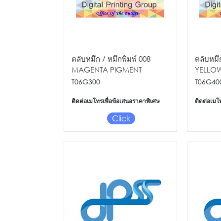
ตลับหมึก / หมึกพิมพ์ 008
ตลับหมึ
MAGENTA PIGMENT
YELLO
70ML/L15150/L15160
70ML/L
T06G300
T06G40
ติดต่อเมโทรเพื่อข้อเสนอราคาพิเศษ
ติดต่อเมโ
Click