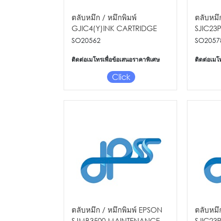
ตลับหมึก / หมึกพิมพ์
ตลับหมึก
GJIC4(Y)INK CARTRIDGE
SJIC23
FOR GP-C830/M830
FOR TM
SO20562
SO2057
ติดต่อเมโทรเพื่อข้อเสนอราคาพิเศษ
ติดต่อเมโ
Click
ตลับหมึก / หมึกพิมพ์ EPSON
ตลับหมึก
SJMB3500 MAINTENANCE
SJIC23