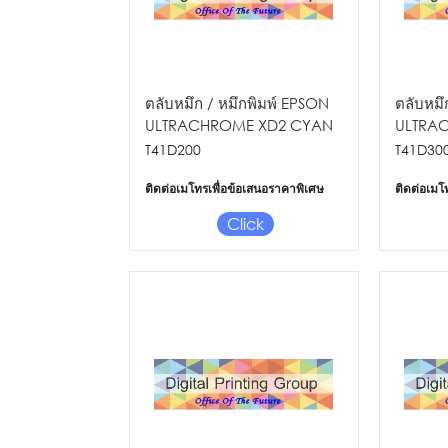
ตลับหมึก / หมึกพิมพ์ EPSON
ตลับหมึ
ULTRACHROME XD2 CYAN
ULTRA
INK 350ML FOR SC-
MAGENT
T41D200
T41D30
T5430/5430M/3430
SC-T54
ติดต่อเมโทรเพื่อข้อเสนอราคาพิเศษ
ติดต่อเมโ
Click