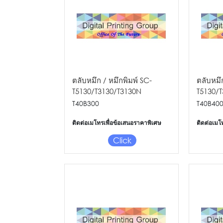
ตลับหมึก / หมึกพิมพ์ SC-
ตลับหมึ
T5130/T3130/T3130N
T5130/
MAGENTA IC (50ML)
YELLOW
T40B300
T40B40
ติดต่อเมโทรเพื่อข้อเสนอราคาพิเศษ
ติดต่อเมโ
Click