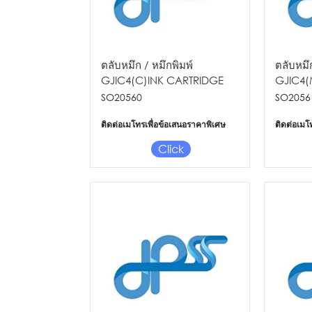
ตลับหมึก / หมึกพิมพ์
ตลับหมึก
GJIC4(C)INK CARTRIDGE
GJIC4(
FOR GP-C830/M830
FOR GP
SO20560
SO2056
ติดต่อเมโทรเพื่อข้อเสนอราคาพิเศษ
ติดต่อเมโ
Click