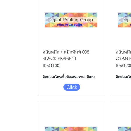
ตลับหมึก / หมึกพิมพ์ 008
ตลับหมึ
BLACK PIGMENT
CYAN 
127ML/L15150/L15160
70ML/L
T06G100
T06G20
ติดต่อเมโทรเพื่อข้อเสนอราคาพิเศษ
ติดต่อเมโ
Click