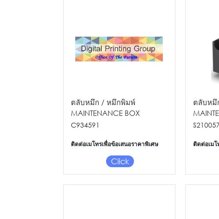
ตลับหมึก / หมึกพิมพ์
ตลับหมึ
MAINTENANCE BOX
MAINT
L15150/L15160
SC-T31
C934591
S21005
ติดต่อเมโทรเพื่อข้อเสนอราคาพิเศษ
ติดต่อเมโ
Click