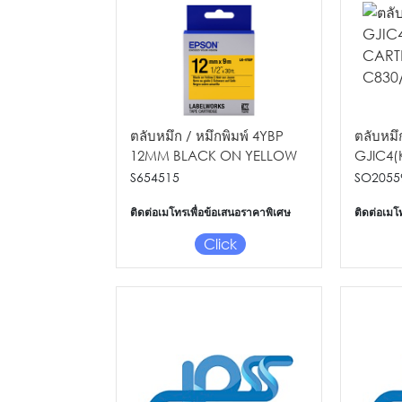
ตลับหมึก / หมึกพิมพ์ 4YBP
ตลับหมึก
12MM BLACK ON YELLOW
GJIC4(
TAPE
FOR GP
S654515
SO2055
ติดต่อเมโทรเพื่อข้อเสนอราคาพิเศษ
ติดต่อเมโ
Click