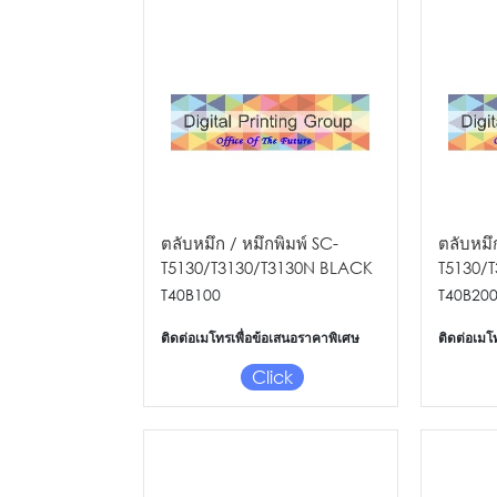
ตลับหมึก / หมึกพิมพ์ SC-
ตลับหมึ
T5130/T3130/T3130N BLACK
T5130/
IC (80ML)
IC (50M
T40B100
T40B20
ติดต่อเมโทรเพื่อข้อเสนอราคาพิเศษ
ติดต่อเมโ
Click