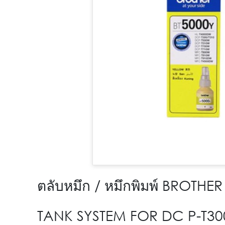
ตลับหมึก / หมึกพิมพ์ BROTHE
TANK SYSTEM FOR DC P-T30