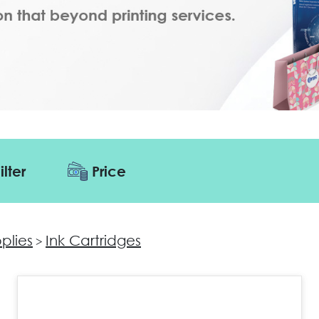
ilter
Price
pplies
Ink Cartridges
>