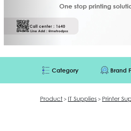
Category
Brand F
Product
IT Supplies
Printer Su
>
>